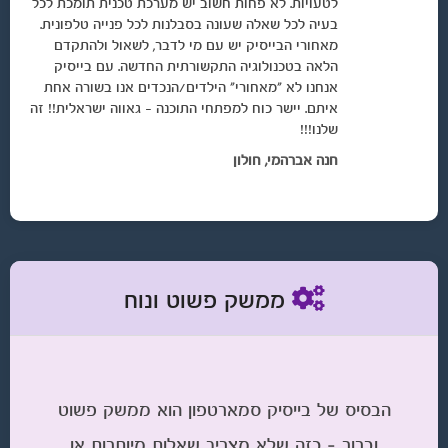
לטעויות. לא פחות חשוב יש מערכת טכנית תומכת לכל
בעיה לכל שאלה שעונה בסבלנות לכל פנייה טלפונית.
מאחורי הבייסיק יש עם מי לדבר, לשאול ולהתקדם
הלאה בטכנולוגיה התקשורתית החדשה. עם בייסיק
אנחנו לא "מאחורי" הילדים/הנכדים אנו בשורה אחת
איתם. יישר כוח למפתחי התוכנה - גאווה ישראלית!! זה
שלנו!!!
חנה אברהמי, חולון
ממשק פשוט ונוח
הבסיס של בייסיק סמארטפון הוא ממשק פשוט
וברור – כזה שלא מצריך שאלות מיותרות או