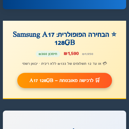
⭐ הבחירה הפופולרית: Samsung A17
128GB
₪1,590
₪1,950
חיסכון ₪360
💳 או עד 12 תשלומים של ₪133 ללא ריבית · יבואן רשמי
🛒 לרכישה מאובטחת — A17 128GB